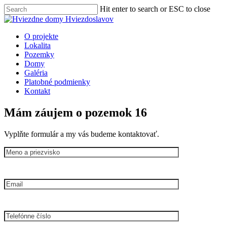
Skip
Hit enter to search or ESC to close
to
Close
main
Search
content
Menu
O projekte
Lokalita
Pozemky
Domy
Galéria
Platobné podmienky
Kontakt
Mám záujem o pozemok 16
Vyplňte formulár a my vás budeme kontaktovať.