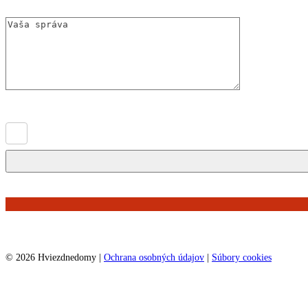
Súhlasím so
spracovaním osobných údajov
©
2026
Hviezdnedomy |
Ochrana osobných údajov
|
Súbory cookies