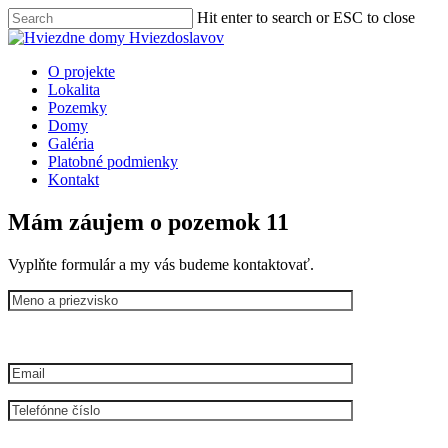
Skip
Hit enter to search or ESC to close
to
Close
main
Search
content
Menu
O projekte
Lokalita
Pozemky
Domy
Galéria
Platobné podmienky
Kontakt
Mám záujem o pozemok 11
Vyplňte formulár a my vás budeme kontaktovať.